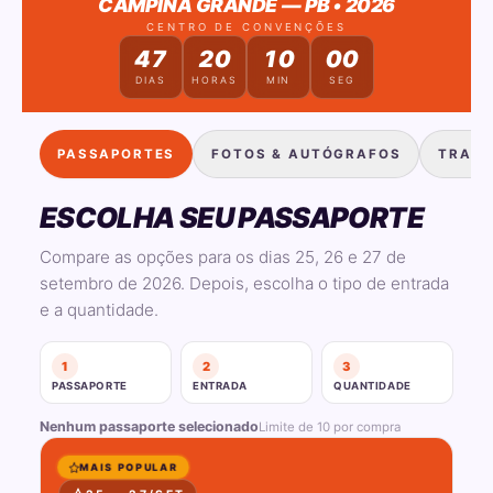
CAMPINA GRANDE — PB • 2026
CENTRO DE CONVENÇÕES
47
20
10
00
DIAS
HORAS
MIN
SEG
PASSAPORTES
FOTOS & AUTÓGRAFOS
TRANS
ESCOLHA SEU PASSAPORTE
Compare as opções para os dias 25, 26 e 27 de
setembro de 2026. Depois, escolha o tipo de entrada
e a quantidade.
1
2
3
PASSAPORTE
ENTRADA
QUANTIDADE
Nenhum passaporte selecionado
Limite de
10
por compra
MAIS POPULAR