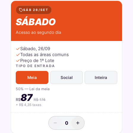
SÁB 26/SET
SÁBADO
Acesso ao segundo dia
Sábado, 26/09
Todas as áreas comuns
Preço de 1º Lote
TIPO DE ENTRADA
Meia
Social
Inteira
50% — Lei da meia
87
R$
R$
174
+ R$
4,35
taxas
0