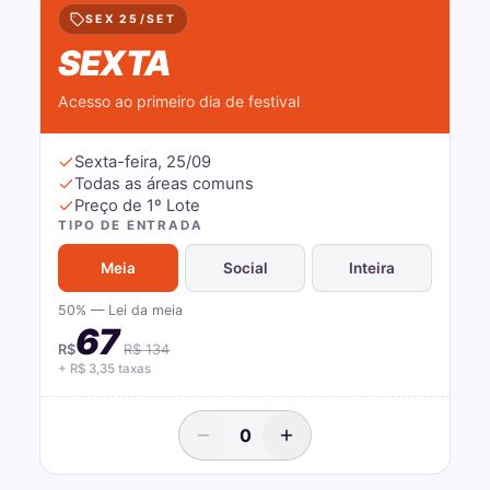
SEX 25/SET
SEXTA
Acesso ao primeiro dia de festival
Sexta-feira, 25/09
Todas as áreas comuns
Preço de 1º Lote
TIPO DE ENTRADA
Meia
Social
Inteira
50% — Lei da meia
67
R$
R$
134
+ R$
3,35
taxas
0