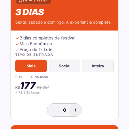
25 — 27/SET
3 DIAS
Sexta, sábado e domingo. A experiência completa.
3 dias completos de festival
Mais Econômico
Preço de 1º Lote
TIPO DE ENTRADA
Meia
Social
Inteira
50% — Lei da meia
177
R$
R$
354
+ R$
8,85
taxas
0